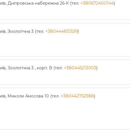
иїв, Дніпровська набережна 26-К (тел.
+380672400144
)
иїв, Зоологічна 3 (тел.
+380444831539
)
иїв, Зоологічна 3 , корп. В (тел.
+380445213003
)
иїв, Миколи Амосова 10 (тел.
+380442752388
)