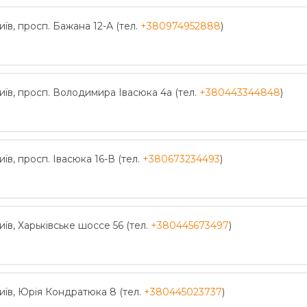
иїв, просп. Бажана 12-А (тел.
+380974952888
)
иїв, просп. Володимира Івасюка 4а (тел.
+380443344848
)
иїв, просп. Івасюка 16-В (тел.
+380673234493
)
иїв, Харьківське шоссе 56 (тел.
+380445673497
)
иїв, Юрія Кондратюка 8 (тел.
+380445023737
)