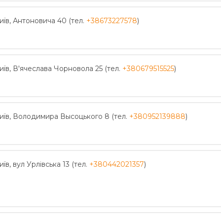
иїв, Антоновича 40 (тел.
+38673227578
)
иїв, В'ячеслава Чорновола 25 (тел.
+380679515525
)
иїв, Володимира Высоцького 8 (тел.
+380952139888
)
иїв, вул Урлівська 13 (тел.
+380442021357
)