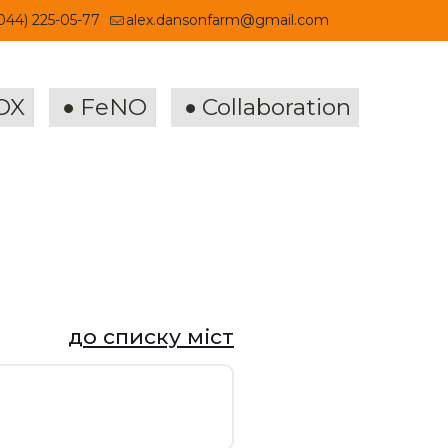
044) 225-05-77
alex.dansonfarm@gmail.com
OX
FeNO
Collaboration
до списку міст