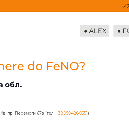
(
ALEX
F
ere do FeNO?
а обл.
иїв, пр. Перемоги 67в (тел.
+380504280351
)