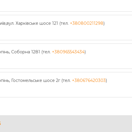
иїв,вул. Харківське шосе 121 (тел.
+380800211298
)
рпінь, Соборна 1281 (тел.
+380965543434
)
рпінь, Гостомельське шосе 2г (тел.
+380676420303
)
s