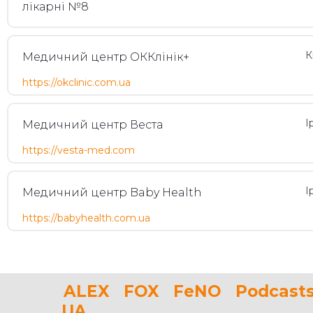
лікарні №8
К
Медичний центр ОККлінік+
https://okclinic.com.ua
І
Медичний центр Веста
https://vesta-med.com
І
Медичний центр Baby Health
https://babyhealth.com.ua
ALEX
FOX
FeNO
Podcast
UA