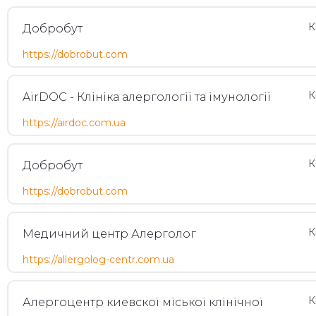
К
Добробут
https://dobrobut.com
К
AirDOC - Клініка алергології та імунології
https://airdoc.com.ua
К
Добробут
https://dobrobut.com
К
Медичний центр Алерголог
https://allergolog-centr.com.ua
К
Алергоцентр киевскої міської клінічної