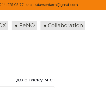
044) 225-05-77
alex.dansonfarm@gmail.com
OX
FeNO
Collaboration
до списку міст