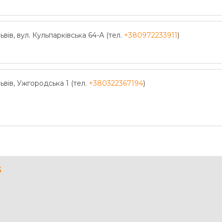
ьвів, вул. Кульпарківська 64-А (тел.
+380972233911
)
ьвів, Ужгородська 1 (тел.
+380322367194
)
s