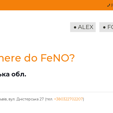
(
ALEX
F
ere do FeNO?
ька обл.
ьвів, вул. Дністерська 27 (тел.
+380322702207
)