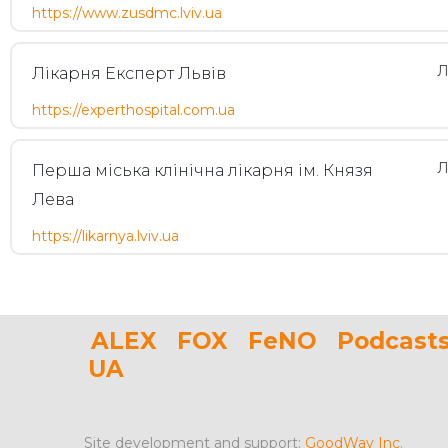
https://www.zusdmc.lviv.ua
Л
Лікарня Експерт Львів
https://experthospital.com.ua
Л
Перша міська клінічна лікарня ім. Князя
Лева
https://likarnya.lviv.ua
ALEX
FOX
FeNO
Podcast
UA
Site development and support:
GoodWay Inc.